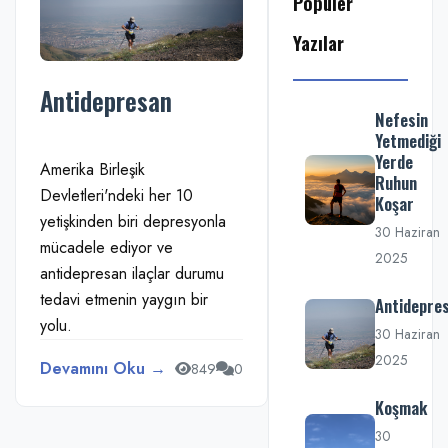
Popüler
Yazılar
Antidepresan
Nefesin
Yetmediği
Yerde
Amerika Birleşik
Ruhun
Devletleri'ndeki her 10
Koşar
yetişkinden biri depresyonla
30 Haziran
mücadele ediyor ve
2025
antidepresan ilaçlar durumu
tedavi etmenin yaygın bir
Antidepre
yolu.
30 Haziran
2025
Devamını Oku →
849
0
Koşmak
30