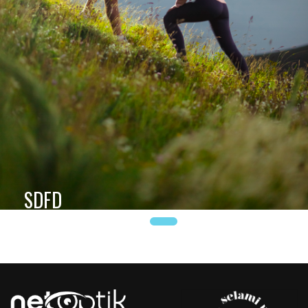
SDFD
yarış alanı