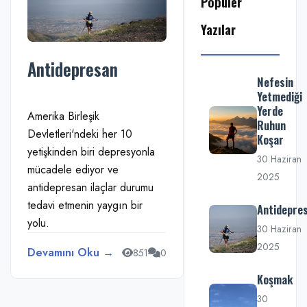
Popüler
Yazılar
Antidepresan
Nefesin
Yetmediği
Yerde
Amerika Birleşik
Ruhun
Devletleri'ndeki her 10
Koşar
yetişkinden biri depresyonla
30 Haziran
mücadele ediyor ve
2025
antidepresan ilaçlar durumu
tedavi etmenin yaygın bir
Antidepre
yolu.
30 Haziran
2025
Devamını Oku →
851
0
Koşmak
30