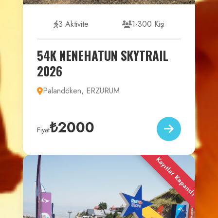
3 Aktivite
1-300 Kişi
54K NENEHATUN SKYTRAIL
2026
Palandöken, ERZURUM
₺2000
Fiyat
Kayıtlar Kapandı