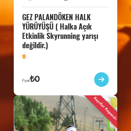
GEZ PALANDÖKEN HALK
YÜRÜYÜŞÜ ( Halka Açık
Etkinlik Skyrunning yarışı
değildir.)
,
₺0
Fiyat
Kayıtlar Kapandı