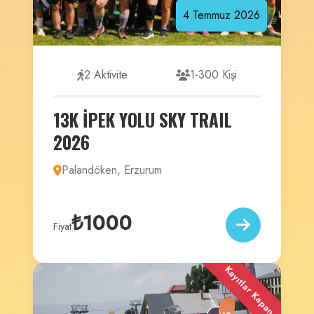
4
Temmuz
2026
2 Aktivite
1-300 Kişi
13K İPEK YOLU SKY TRAIL
2026
Palandöken, Erzurum
₺1000
Fiyat
Kayıtlar Kapandı