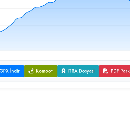
GPX İndir
Komoot
ITRA Dosyasi
PDF Park